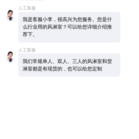
快速卷帘门风淋室
描述:广州开源净化主营产品有风淋室、风淋通道、不锈钢
风淋室、彩钢板（净化板）风淋室、外冷板内不锈钢风淋
室、货淋室、自动门风淋室、快速卷帘门风淋室等不同形状
和规格的风淋室。另销售传递窗、FFU、送风口4件套、净
化灯等无尘车间配套设备，接受客户非标订做。更多详情欢
迎来电咨询，电话：13268035109