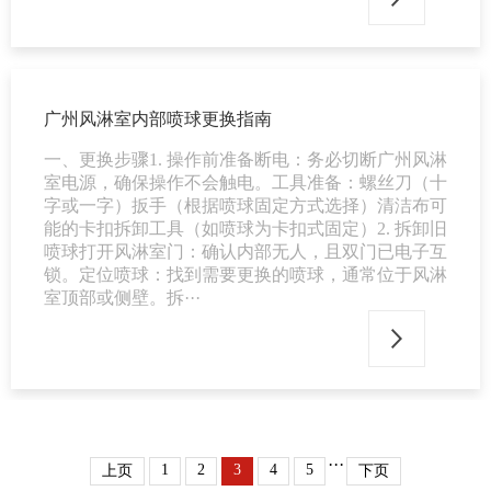
广州风淋室内部喷球更换指南
一、更换步骤1. 操作前准备断电：务必切断广州风淋
室电源，确保操作不会触电。工具准备：螺丝刀（十
字或一字）扳手（根据喷球固定方式选择）清洁布可
能的卡扣拆卸工具（如喷球为卡扣式固定）2. 拆卸旧
喷球打开风淋室门：确认内部无人，且双门已电子互
锁。定位喷球：找到需要更换的喷球，通常位于风淋
室顶部或侧壁。拆···
···
1
2
3
4
5
上页
下页